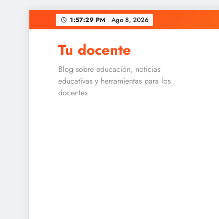
Skip
1:57:30 PM
Ago 8, 2026
to
content
Tu docente
Blog sobre educación, noticias
educativas y herramientas para los
docentes