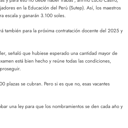
s y para eso no debe haber trabas”, afirmó Lucio Castro,
ajadores en la Educación del Perú (Sutep). Así, los maestros
a escala y ganarán 3.100 soles.
virá también para la próxima contratación docente del 2025 y
exler, señaló que hubiese esperado una cantidad mayor de
 examen está bien hecho y reúne todas las condiciones,
proseguir.
0 plazas se cubran. Pero si es que no, esas vacantes
bar una ley para que los nombramientos se den cada año y