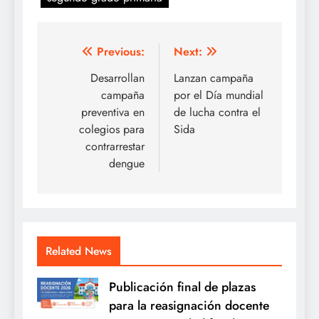
Navegación
Previous:
Next:
de
Desarrollan
Lanzan campaña
campaña
por el Día mundial
entradas
preventiva en
de lucha contra el
colegios para
Sida
contrarrestar
dengue
Related News
Publicación final de plazas
para la reasignación docente