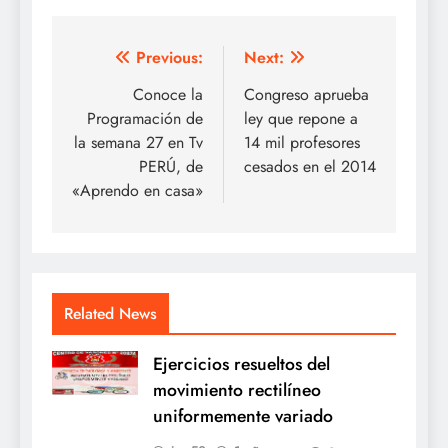
Navegación
Previous:
Next:
de
Conoce la
Congreso aprueba
Programación de
ley que repone a
entradas
la semana 27 en Tv
14 mil profesores
PERÚ, de
cesados en el 2014
«Aprendo en casa»
Related News
Ejercicios resueltos del
movimiento rectilíneo
uniformemente variado