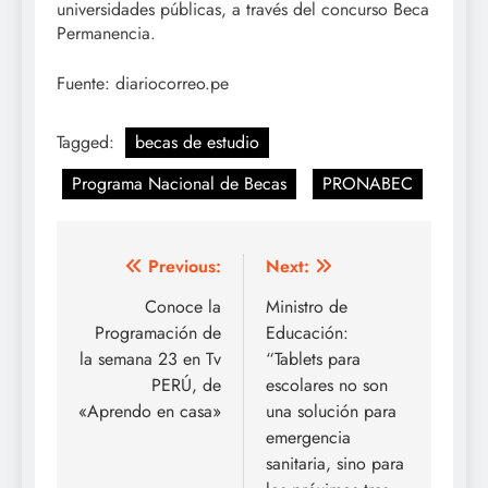
universidades públicas, a través del concurso Beca
Permanencia.
Fuente: diariocorreo.pe
Tagged:
becas de estudio
Programa Nacional de Becas
PRONABEC
Navegación
Previous:
Next:
de
Conoce la
Ministro de
Programación de
Educación:
entradas
la semana 23 en Tv
“Tablets para
PERÚ, de
escolares no son
«Aprendo en casa»
una solución para
emergencia
sanitaria, sino para