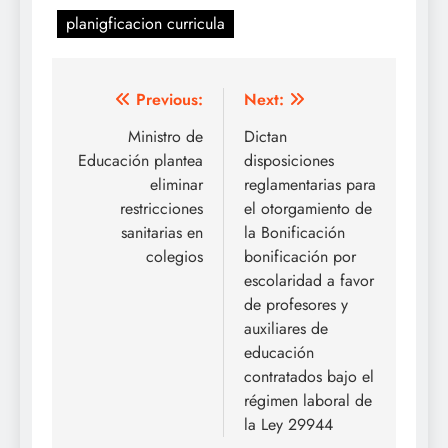
planigficacion curricula
Navegación
Previous:
Next:
de
Ministro de
Dictan
Educación plantea
disposiciones
entradas
eliminar
reglamentarias para
restricciones
el otorgamiento de
sanitarias en
la Bonificación
colegios
bonificación por
escolaridad a favor
de profesores y
auxiliares de
educación
contratados bajo el
régimen laboral de
la Ley 29944