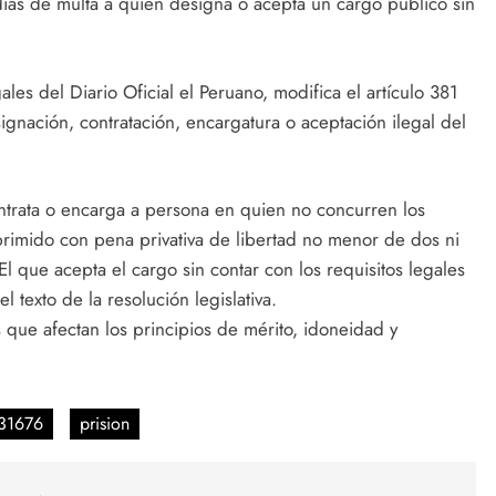
días de multa a quien designa o acepta un cargo público sin
es del Diario Oficial el Peruano, modifica el artículo 381
gnación, contratación, encargatura o aceptación ilegal del
ntrata o encarga a persona en quien no concurren los
eprimido con pena privativa de libertad no menor de dos ni
l que acepta el cargo sin contar con los requisitos legales
 texto de la resolución legislativa.
s que afectan los principios de mérito, idoneidad y
 31676
prision