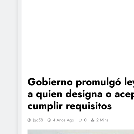
Gobierno promulgó ley
a quien designa o acep
cumplir requisitos
Jqc58
4 Años Ago
0
2 Mins