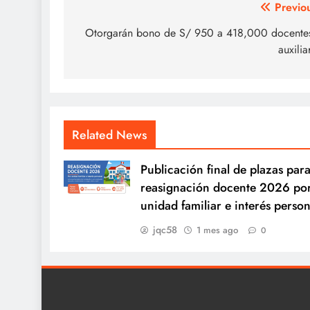
Navegación
Previo
de
Otorgarán bono de S/ 950 a 418,000 docente
auxilia
entradas
Related News
Publicación final de plazas para
reasignación docente 2026 po
unidad familiar e interés person
jqc58
1 mes ago
0