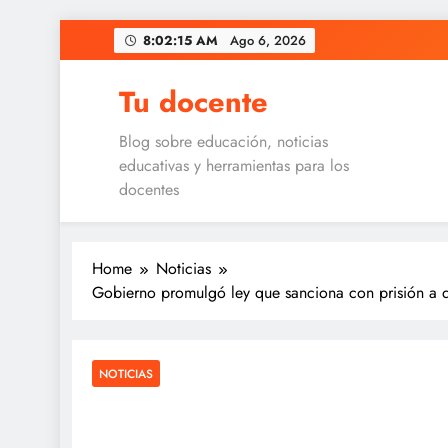
Skip
8:02:16 AM
Ago 6, 2026
to
content
Tu docente
Blog sobre educación, noticias
educativas y herramientas para los
docentes
Home
Noticias
Gobierno promulgó ley que sanciona con prisión a q
NOTICIAS