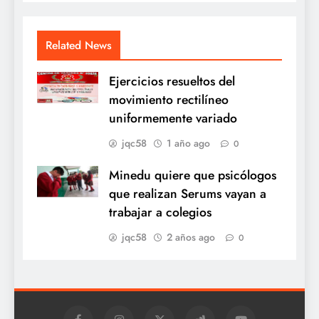
Related News
Ejercicios resueltos del
movimiento rectilíneo
uniformemente variado
jqc58
1 año ago
0
Minedu quiere que psicólogos
que realizan Serums vayan a
trabajar a colegios
jqc58
2 años ago
0