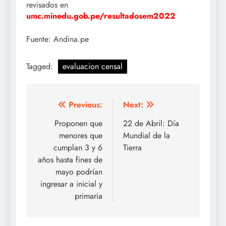
revisados en
umc.minedu.gob.pe/resultadosem2022
Fuente: Andina.pe
Tagged:
evaluacion censal
Navegación
Previous:
Next:
de
Proponen que
22 de Abril: Día
menores que
Mundial de la
entradas
cumplan 3 y 6
Tierra
años hasta fines de
mayo podrían
ingresar a inicial y
primaria