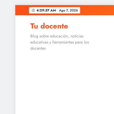
Skip
4:29:57 AM
Ago 7, 2026
to
content
Tu docente
Blog sobre educación, noticias
educativas y herramientas para los
docentes