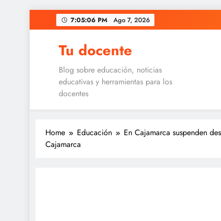
Skip
7:05:06 PM
Ago 7, 2026
to
content
Tu docente
Blog sobre educación, noticias
educativas y herramientas para los
docentes
Home
Educación
En Cajamarca suspenden desfil
Cajamarca