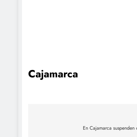
Cajamarca
Navegación
de
En Cajamarca suspenden des