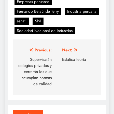
Empresas peruanas
Fernando Belaúnde Terry
Industria peruana
senati
SNI
Sociedad Nacional de Industrias
Navegación
Previous:
Next:
de
Supervisarán
Estática teoría
colegios privados y
entradas
cerrarán los que
incumplan normas
de calidad