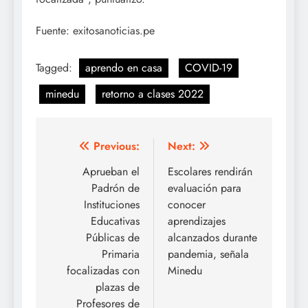
Fuente: exitosanoticias.pe
Tagged:
aprendo en casa
COVID-19
minedu
retorno a clases 2022
Navegación
Previous:
Next:
de
Aprueban el
Escolares rendirán
Padrón de
evaluación para
entradas
Instituciones
conocer
Educativas
aprendizajes
Públicas de
alcanzados durante
Primaria
pandemia, señala
focalizadas con
Minedu
plazas de
Profesores de