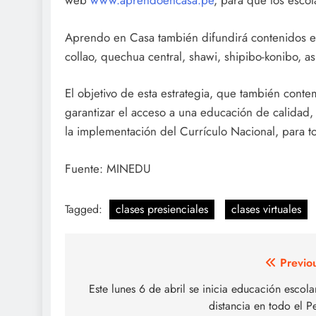
web
www.aprendoencasa.pe
, para que los esco
Aprendo en Casa también difundirá contenidos e
collao, quechua central, shawi, shipibo-konibo, a
El objetivo de esta estrategia, que también contem
garantizar el acceso a una educación de calidad, 
la implementación del Currículo Nacional, para to
Fuente: MINEDU
Tagged:
clases presienciales
clases virtuales
Navegación
Previo
de
Este lunes 6 de abril se inicia educación escola
distancia en todo el P