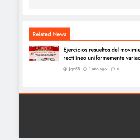
entradas
Related News
Ejercicios resueltos del movimi
rectilíneo uniformemente varia
jqc58
1 año ago
0