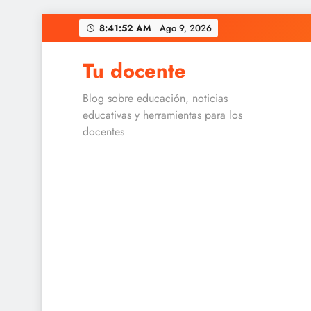
Skip
8:41:53 AM
Ago 9, 2026
to
content
Tu docente
Blog sobre educación, noticias
educativas y herramientas para los
docentes