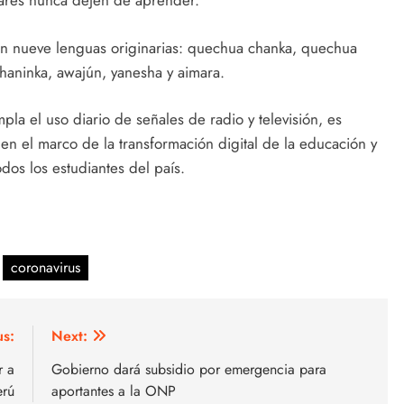
lares nunca dejen de aprender.
n nueve lenguas originarias: quechua chanka, quechua
shaninka, awajún, yanesha y aimara.
pla el uso diario de señales de radio y televisión, es
en el marco de la transformación digital de la educación y
dos los estudiantes del país.
coronavirus
us:
Next:
r a
Gobierno dará subsidio por emergencia para
erú
aportantes a la ONP