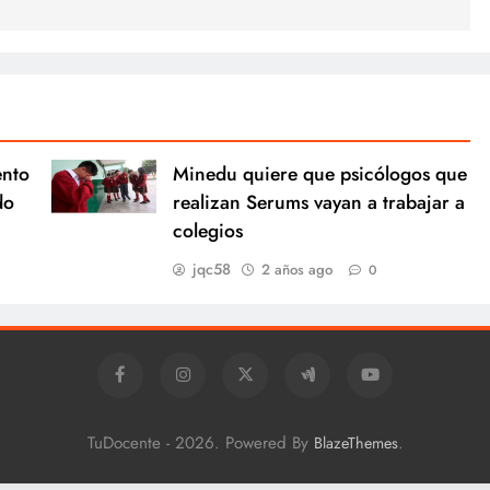
ento
Minedu quiere que psicólogos que
do
realizan Serums vayan a trabajar a
colegios
jqc58
2 años ago
0
TuDocente - 2026. Powered By
.
BlazeThemes