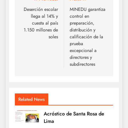
Navegación
de
Deserción escolar
MINEDU garantiza
llega al 14% y
control en
entradas
cuesta al país
preparación,
1.150 millones de
distribución y
soles
calificación de la
prueba
excepcional a
directores y
subdirectores
Related News
Acróstico de Santa Rosa de
Lima