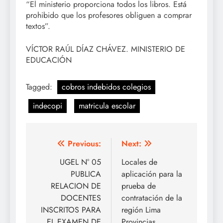
“El ministerio proporciona todos los libros. Está
prohibido que los profesores obliguen a comprar
textos”.
VÍCTOR RAÚL DÍAZ CHÁVEZ. MINISTERIO DE
EDUCACIÓN
Tagged:
cobros indebidos colegios
indecopi
matricula escolar
Navegación
Previous:
Next:
de
UGEL N° 05
Locales de
PUBLICA
aplicación para la
entradas
RELACION DE
prueba de
DOCENTES
contratación de la
INSCRITOS PARA
región Lima
EL EXAMEN DE
Provincias