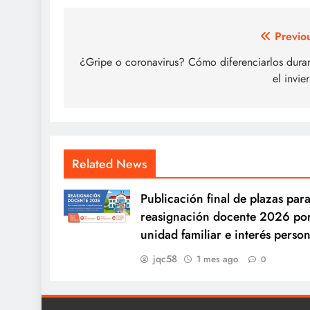
Navegación
Previo
de
¿Gripe o coronavirus? Cómo diferenciarlos dura
el invie
entradas
Related News
Publicación final de plazas para
reasignación docente 2026 po
unidad familiar e interés person
jqc58
1 mes ago
0