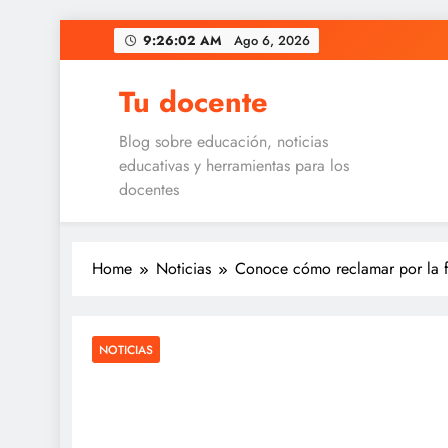
Skip
9:26:03 AM
Ago 6, 2026
to
content
Tu docente
Blog sobre educación, noticias
educativas y herramientas para los
docentes
Home
Noticias
Conoce cómo reclamar por la fa
NOTICIAS