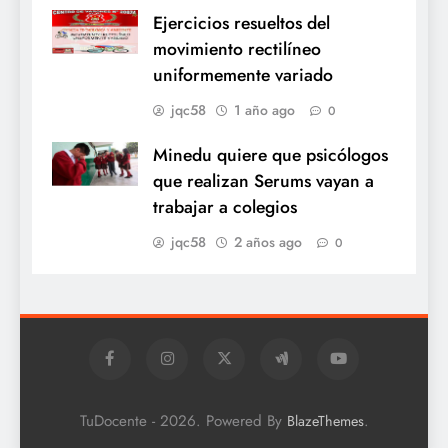
Ejercicios resueltos del
movimiento rectilíneo
uniformemente variado
jqc58
1 año ago
0
Minedu quiere que psicólogos
que realizan Serums vayan a
trabajar a colegios
jqc58
2 años ago
0
TuDocente - 2026. Powered By
.
BlazeThemes