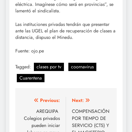
eléctrica. Imagínese cómo será en provincias”, se
lamentó el sindicalista.
Las instituciones privadas tendrán que presentar
ante las UGEL el plan de recuperación de clases a
distancia, dispuso el Minedu.
Fuente: ojo.pe
Tagged:
clases por tv
coornavirus
Cuarentena
Navegación
Previous:
Next:
de
AREQUIPA ​
COMPENSACIÓN
Colegios privados
POR TIEMPO DE
entradas
pueden iniciar
SERVICIO (CTS) Y