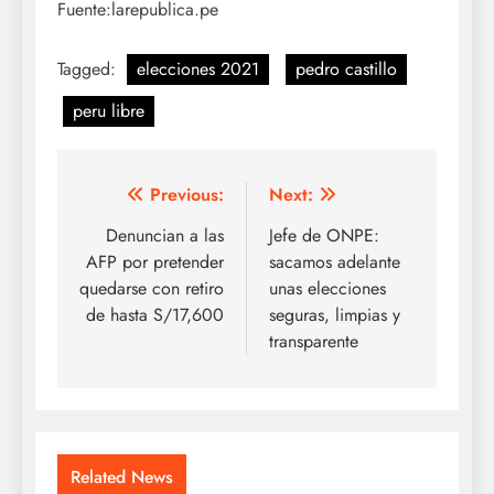
Fuente:larepublica.pe
Tagged:
elecciones 2021
pedro castillo
peru libre
Navegación
Previous:
Next:
de
Denuncian a las
Jefe de ONPE:
AFP por pretender
sacamos adelante
entradas
quedarse con retiro
unas elecciones
de hasta S/17,600
seguras, limpias y
transparente
Related News