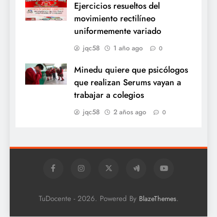
Ejercicios resueltos del
movimiento rectilíneo
uniformemente variado
jqc58
1 año ago
0
Minedu quiere que psicólogos
que realizan Serums vayan a
trabajar a colegios
jqc58
2 años ago
0
TuDocente - 2026. Powered By
.
BlazeThemes