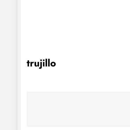
trujillo
Navegación
de
entradas