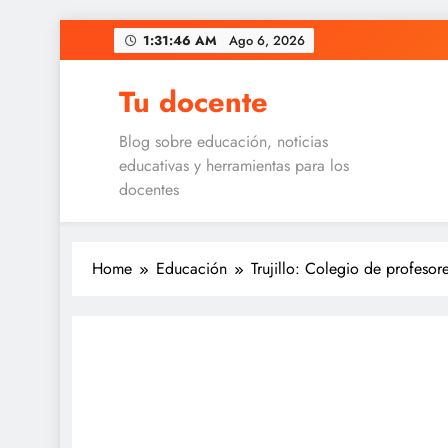
Skip
1:31:46 AM
Ago 6, 2026
to
content
Tu docente
Blog sobre educación, noticias
educativas y herramientas para los
docentes
Home
Educación
Trujillo: Colegio de profeso