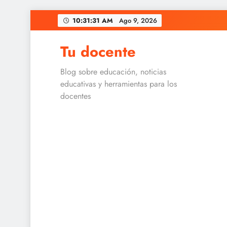
Skip
10:31:31 AM
Ago 9, 2026
to
content
Tu docente
Blog sobre educación, noticias
educativas y herramientas para los
docentes