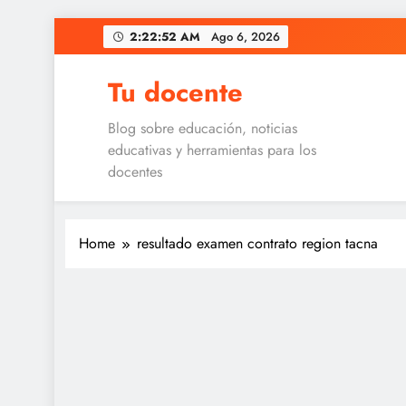
Skip
2:22:52 AM
Ago 6, 2026
to
content
Tu docente
Blog sobre educación, noticias
educativas y herramientas para los
docentes
Home
resultado examen contrato region tacna