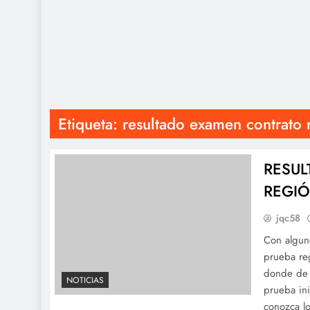
Etiqueta:
resultado examen contrato 
RESUL
REGI
jqc58
Con alguno
prueba reg
donde de 
NOTICIAS
prueba ini
conozca l