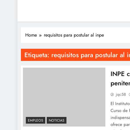
Home
requisitos para postular al inpe
Etiqueta:
requisitos para postular al 
INPE c
penite
jqc58
El Institu
Curso de 
indispensa
EMPLEOS
NOTICIAS
ofrece par