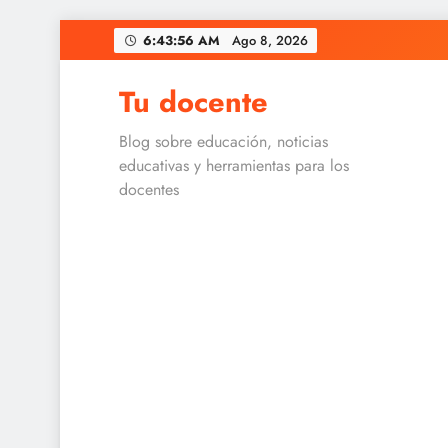
Skip
6:43:56 AM
Ago 8, 2026
to
content
Tu docente
Blog sobre educación, noticias
educativas y herramientas para los
docentes