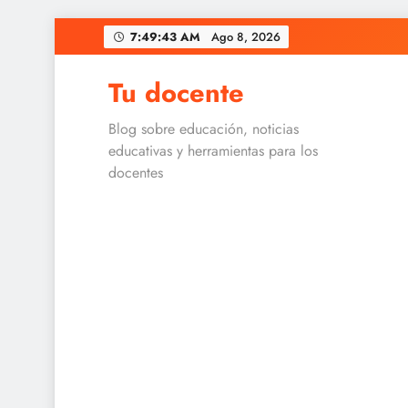
Skip
7:49:43 AM
Ago 8, 2026
to
content
Tu docente
Blog sobre educación, noticias
educativas y herramientas para los
docentes