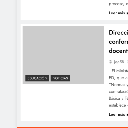
proceso, q
Leer más
Direcc
confor
docen
jqc58
El Ministe
ED, que a
EDUCACIÓN
NOTICIAS
“Normas y
contrataci
Básica y T
establece 
Leer más