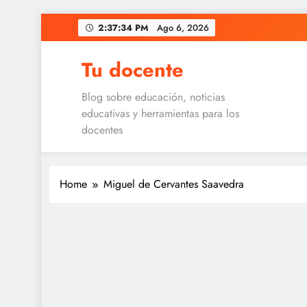
Skip
2:37:35 PM
Ago 6, 2026
to
content
Tu docente
Blog sobre educación, noticias
educativas y herramientas para los
docentes
Home
Miguel de Cervantes Saavedra