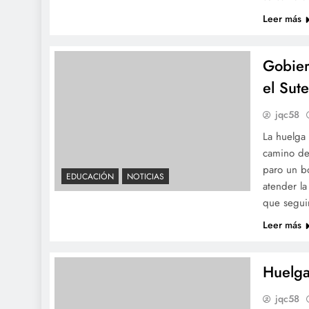
Leer más
Gobier
el Sut
jqc58
La huelga 
camino de 
paro un b
EDUCACIÓN
NOTICIAS
atender l
que segui
Leer más
Huelga
jqc58