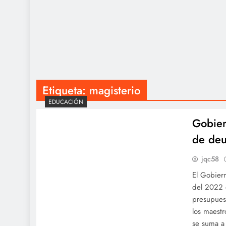
Etiqueta:
magisterio
EDUCACIÓN
Gobier
de deu
jqc58
El Gobiern
del 2022 d
presupuest
los maestr
se suma a