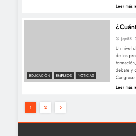
Leer más
¿Cuánt
jqc58
Un nivel d
de los pro
formación,
debate y d
EDUCACIÓN
EMPLEOS
NOTICIAS
Congreso 
Leer más
1
2