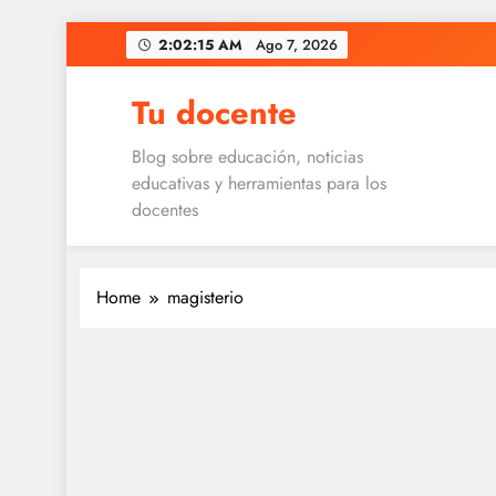
Skip
2:02:16 AM
Ago 7, 2026
to
content
Tu docente
Blog sobre educación, noticias
educativas y herramientas para los
docentes
Home
magisterio