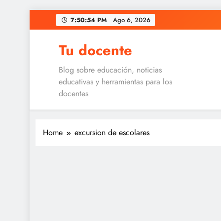
Skip
7:50:54 PM
Ago 6, 2026
to
content
Tu docente
Blog sobre educación, noticias
educativas y herramientas para los
docentes
Home
excursion de escolares