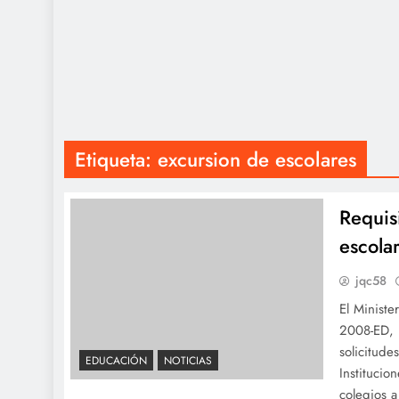
Etiqueta:
excursion de escolares
Requisi
escola
jqc58
El Ministe
2008-ED, 
solicitude
EDUCACIÓN
NOTICIAS
Institucio
colegios a