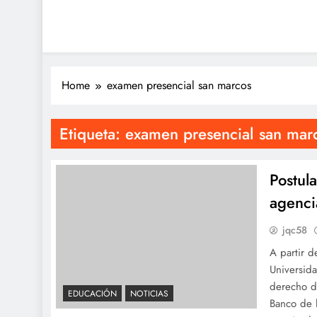
Home
examen presencial san marcos
Etiqueta:
examen presencial san mar
Postul
agenci
jqc58
A partir d
Universid
derecho de
EDUCACIÓN
NOTICIAS
Banco de l