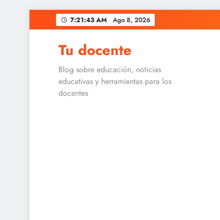
Skip
7:21:43 AM
Ago 8, 2026
to
content
Tu docente
Blog sobre educación, noticias
educativas y herramientas para los
docentes