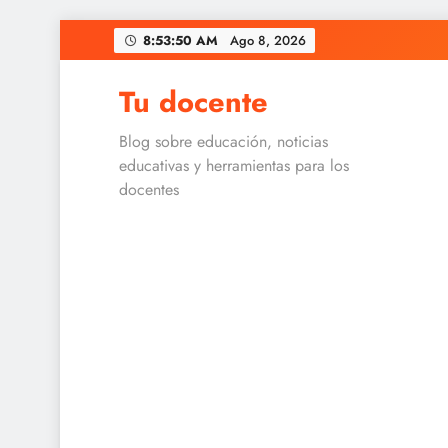
Skip
8:53:50 AM
Ago 8, 2026
to
content
Tu docente
Blog sobre educación, noticias
educativas y herramientas para los
docentes