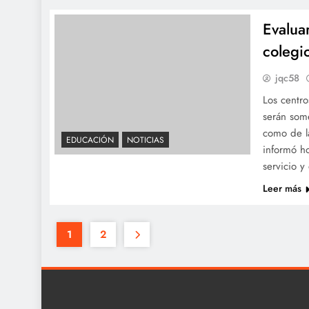
Evalua
colegi
jqc58
Los centro
serán som
como de l
EDUCACIÓN
NOTICIAS
informó ho
servicio y
Leer más
1
2