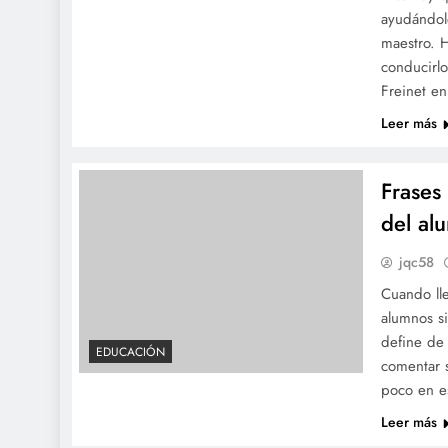
ayudándole
maestro. H
conducirlo
Freinet en
Leer más
Frases
del al
jqc58
Cuando lle
alumnos s
define de
EDUCACIÓN
comentar s
poco en e
Leer más