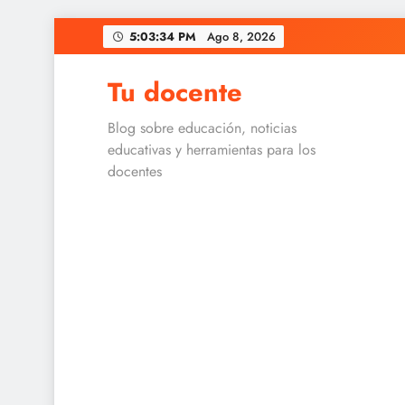
Skip
5:03:34 PM
Ago 8, 2026
to
content
Tu docente
Blog sobre educación, noticias
educativas y herramientas para los
docentes