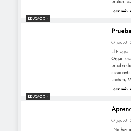
profesore
Leer más
EDUCACIÓN
Prueba
jqc58
El Program
Organizac
prueba de
estudiant
Lectura, 
Leer más
EDUCACIÓN
Aprend
jqc58
“No hay qu