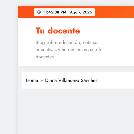
Skip
11:45:38 PM
Ago 7, 2026
to
content
Tu docente
Blog sobre educación, noticias
educativas y herramientas para los
docentes
Home
Diana Villanueva Sánchez