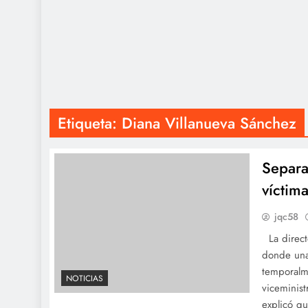
Etiqueta:
Diana Villanueva Sánchez
Separa
víctim
jqc58
La directo
donde una
temporalme
NOTICIAS
viceminist
explicó qu