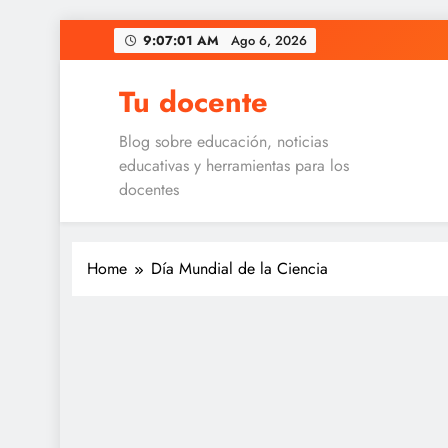
Skip
9:07:01 AM
Ago 6, 2026
to
content
Tu docente
Blog sobre educación, noticias
educativas y herramientas para los
docentes
Home
Día Mundial de la Ciencia