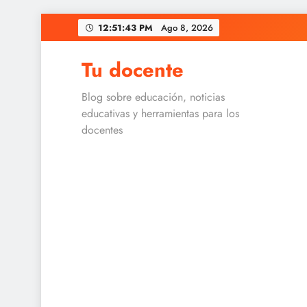
Skip
12:51:43 PM
Ago 8, 2026
to
content
Tu docente
Blog sobre educación, noticias
educativas y herramientas para los
docentes