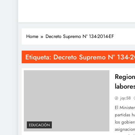
Home
Decreto Supremo Nº 134-2014-EF
Etiqueta:
Decreto Supremo Nº 134-2
Region
labore
jqc58
El Ministe
partidas h
los gobier
EDUCACIÓN
asignacion