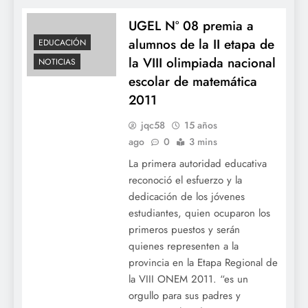
UGEL Nº 08 premia a
alumnos de la II etapa de
EDUCACIÓN
la VIII olimpiada nacional
NOTICIAS
escolar de matemática
2011
jqc58
15 años
ago
0
3 mins
La primera autoridad educativa
reconoció el esfuerzo y la
dedicación de los jóvenes
estudiantes, quien ocuparon los
primeros puestos y serán
quienes representen a la
provincia en la Etapa Regional de
la VIII ONEM 2011. “es un
orgullo para sus padres y