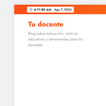
Skip
4:11:52 AM
Ago 7, 2026
to
content
Tu docente
Blog sobre educación, noticias
educativas y herramientas para los
docentes