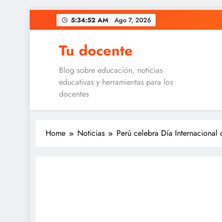
Skip
5:34:52 AM
Ago 7, 2026
to
content
Tu docente
Blog sobre educación, noticias
educativas y herramientas para los
docentes
Home
Noticias
Perú celebra Día Internacional