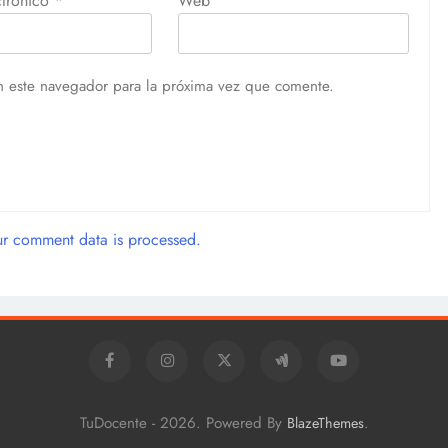
ctrónico
*
Web
n este navegador para la próxima vez que comente.
r comment data is processed.
TuDocente - 2026. Powered By
.
BlazeThemes