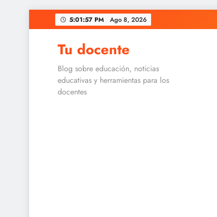
Skip
5:01:57 PM
Ago 8, 2026
to
content
Tu docente
Blog sobre educación, noticias
educativas y herramientas para los
docentes