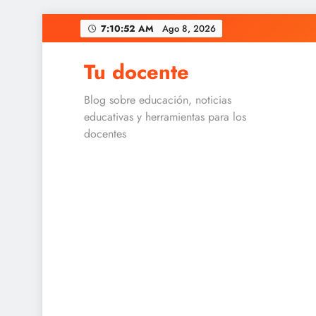
Skip
7:10:52 AM
Ago 8, 2026
to
content
Tu docente
Blog sobre educación, noticias
educativas y herramientas para los
docentes