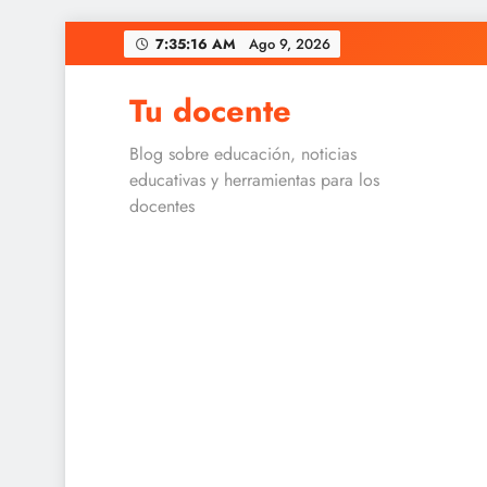
Skip
7:35:16 AM
Ago 9, 2026
to
content
Tu docente
Blog sobre educación, noticias
educativas y herramientas para los
docentes