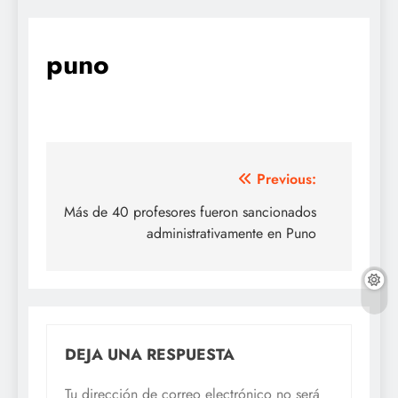
puno
Navegación
Previous:
de
Más de 40 profesores fueron sancionados
administrativamente en Puno
entradas
DEJA UNA RESPUESTA
Tu dirección de correo electrónico no será