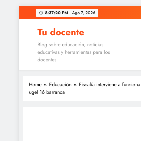
Skip
8:37:20 PM
Ago 7, 2026
to
content
Tu docente
Blog sobre educación, noticias
educativas y herramientas para los
docentes
Home
Educación
ugel 16 barranca