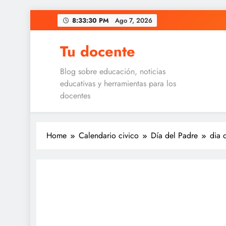
Skip
8:33:30 PM
Ago 7, 2026
to
content
Tu docente
Blog sobre educación, noticias
educativas y herramientas para los
docentes
Home
Calendario civico
Día del Padre
dia 