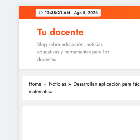
Skip
12:38:21 AM
Ago 5, 2026
to
content
Tu docente
Blog sobre educación, noticias
educativas y herramientas para los
docentes
Home
Noticias
Desarrollan aplicación para fác
matematica