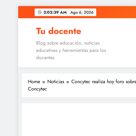
Skip
3:02:39 AM
Ago 6, 2026
to
content
Tu docente
Blog sobre educación, noticias
educativas y herramientas para los
docentes
Home
Noticias
Concytec realiza hoy foro sobre
Concytec