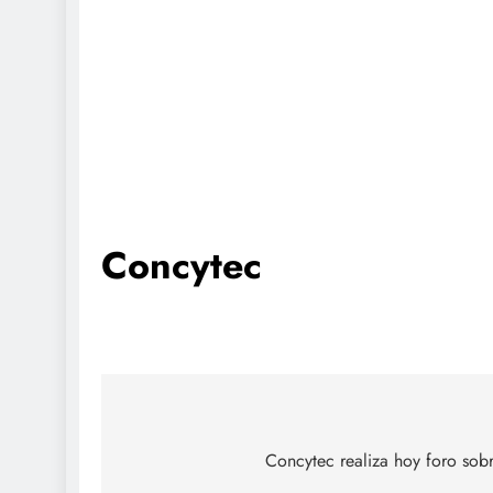
Concytec
Navegación
de
Concytec realiza hoy foro sobr