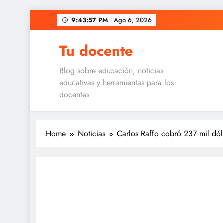
Skip
9:43:57 PM
Ago 6, 2026
to
content
Tu docente
Blog sobre educación, noticias
educativas y herramientas para los
docentes
Home
Noticias
Carlos Raffo cobró 237 mil dól