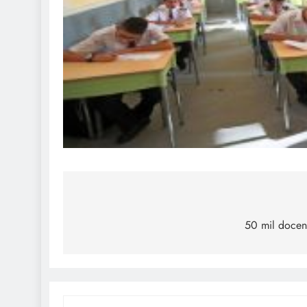
Navegación
de
50 mil docent
entradas