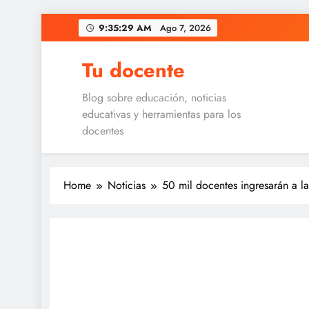
Skip
9:35:30 AM
Ago 7, 2026
to
content
Tu docente
Blog sobre educación, noticias
educativas y herramientas para los
docentes
Home
Noticias
50 mil docentes ingresarán a l